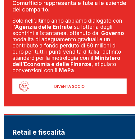
Comufficio rappresenta e tutela le aziende
del comparto.
Solo nell’ultimo anno abbiamo dialogato con
l’
Agenzia delle Entrate
su lotteria degli
scontrini e istantanea, ottenuto dal
Governo
modalità di adeguamento graduali e un
contributo a fondo perduto di 80 milioni di
euro per tutti i punti vendita d’Italia, definito
standard per la metrologia con il
Ministero
dell’Economia e delle Finanze
, stipulato
convenzioni con il
MePa
.
DIVENTA SOCIO
Retail e fiscalità