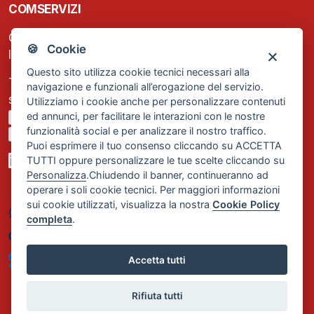
COMSERVIZI
C.F. e P.IVA: 13474420158
🍪 Cookie
Iscrizione REA Milano n. 1656740
Questo sito utilizza cookie tecnici necessari alla
Tel. +39 02 2838 1307
navigazione e funzionali all’erogazione del servizio.
segreteria@comservizi.eu
Utilizziamo i cookie anche per personalizzare contenuti
ed annunci, per facilitare le interazioni con le nostre
Privacy Policy
funzionalità social e per analizzare il nostro traffico.
Cookie Policy
Puoi esprimere il tuo consenso cliccando su ACCETTA
TUTTI oppure personalizzare le tue scelte cliccando su
Personalizza
.Chiudendo il banner, continueranno ad
operare i soli cookie tecnici. Per maggiori informazioni
sui cookie utilizzati, visualizza la nostra
Cookie Policy
completa
.
Accetta tutti
Rifiuta tutti