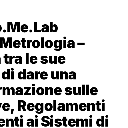
o.Me.Lab
 Metrologia –
 tra le sue
a di dare una
rmazione sulle
ive, Regolamenti
nti ai Sistemi di