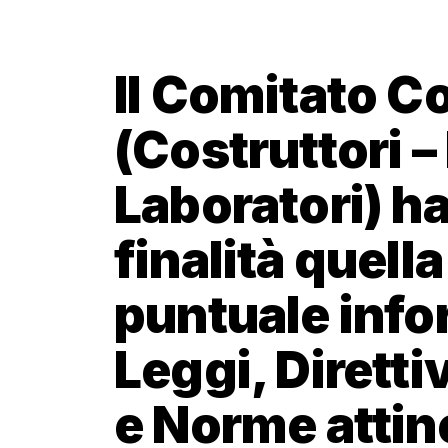
Il Comitato C
(Costruttori –
Laboratori) ha
finalità quell
puntuale info
Leggi, Dirett
e Norme attine