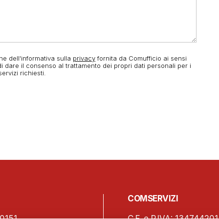
one dell'informativa sulla
privacy
fornita da Comufficio ai sensi
dare il consenso al trattamento dei propri dati personali per i
rvizi richiesti.
COMSERVIZI
0151
C.F. e P.IVA: 13474420