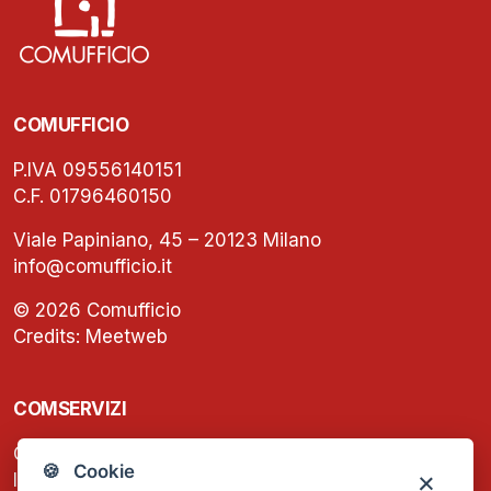
COMUFFICIO
P.IVA 09556140151
C.F. 01796460150
Viale Papiniano, 45 – 20123 Milano
info@comufficio.it
© 2026 Comufficio
Credits:
Meetweb
COMSERVIZI
C.F. e P.IVA: 13474420158
🍪 Cookie
Iscrizione REA Milano n. 1656740