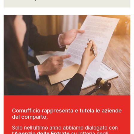
Comufficio rappresenta e tutela le aziende
del comparto.
Solo nell’ultimo anno abbiamo dialogato con
l’
Agenzia delle Entrate
su lotteria degli