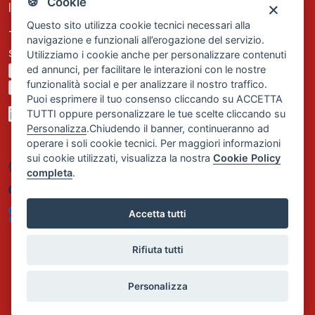
🍪 Cookie
Iscrizione REA Milano n. 1656740
Questo sito utilizza cookie tecnici necessari alla
Tel. +39 02 2838 1307
navigazione e funzionali all’erogazione del servizio.
segreteria@comservizi.eu
Utilizziamo i cookie anche per personalizzare contenuti
ed annunci, per facilitare le interazioni con le nostre
Privacy Policy
funzionalità social e per analizzare il nostro traffico.
Cookie Policy
Puoi esprimere il tuo consenso cliccando su ACCETTA
TUTTI oppure personalizzare le tue scelte cliccando su
Personalizza
.Chiudendo il banner, continueranno ad
operare i soli cookie tecnici. Per maggiori informazioni
sui cookie utilizzati, visualizza la nostra
Cookie Policy
completa
.
Accetta tutti
Rifiuta tutti
Personalizza