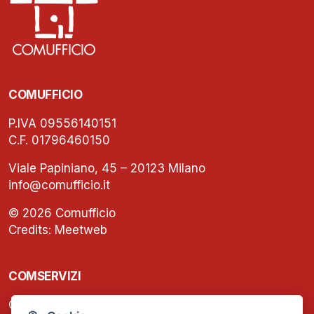
COMUFFICIO
P.IVA 09556140151
C.F. 01796460150
Viale Papiniano, 45 – 20123 Milano
info@comufficio.it
© 2026 Comufficio
Credits:
Meetweb
COMSERVIZI
C.F. e P.IVA: 13474420158