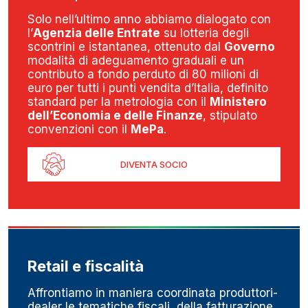
Solo nell’ultimo anno abbiamo dialogato con
l’
Agenzia delle Entrate
su lotteria degli
scontrini e istantanea, ottenuto dal
Governo
modalità di adeguamento graduali e un
contributo a fondo perduto di 80 milioni di
euro per tutti i punti vendita d’Italia, definito
standard per la metrologia con il
Ministero
dell’Economia e delle Finanze
, stipulato
convenzioni con il
MePa
.
DIVENTA SOCIO
Retail e fiscalità
Affrontiamo in maniera coordinata produttori-
dealer le tematiche fiscali, della fatturazione