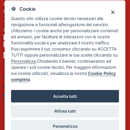
C.F. e P.IVA: 13474420158
🍪 Cookie
Iscrizione REA Milano n. 1656740
Questo sito utilizza cookie tecnici necessari alla
Tel. +39 02 2838 1307
navigazione e funzionali all’erogazione del servizio.
segreteria@comservizi.eu
Utilizziamo i cookie anche per personalizzare contenuti
ed annunci, per facilitare le interazioni con le nostre
Privacy Policy
funzionalità social e per analizzare il nostro traffico.
Cookie Policy
Puoi esprimere il tuo consenso cliccando su ACCETTA
TUTTI oppure personalizzare le tue scelte cliccando su
Personalizza
.Chiudendo il banner, continueranno ad
operare i soli cookie tecnici. Per maggiori informazioni
sui cookie utilizzati, visualizza la nostra
Cookie Policy
completa
.
Accetta tutti
Rifiuta tutti
Personalizza