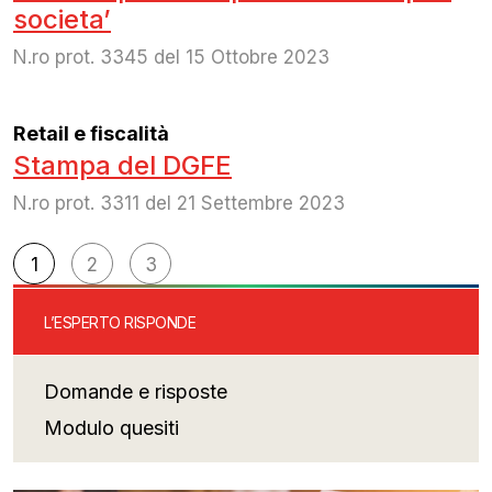
societa’
N.ro prot. 3345 del 15 Ottobre 2023
Retail e fiscalità
Stampa del DGFE
N.ro prot. 3311 del 21 Settembre 2023
Navigazione
1
2
3
articoli
L’ESPERTO RISPONDE
Domande e risposte
Modulo quesiti