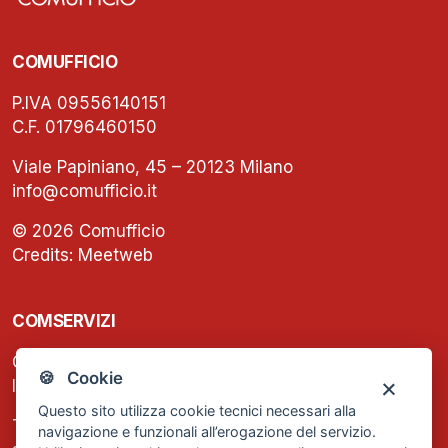
COMUFFICIO
P.IVA 09556140151
C.F. 01796460150
Viale Papiniano, 45 – 20123 Milano
info@comufficio.it
© 2026 Comufficio
Credits:
Meetweb
COMSERVIZI
C.F. e P.IVA: 13474420158
🍪 Cookie
Iscrizione REA Milano n. 1656740
Questo sito utilizza cookie tecnici necessari alla
Tel. +39 02 2838 1307
navigazione e funzionali all’erogazione del servizio.