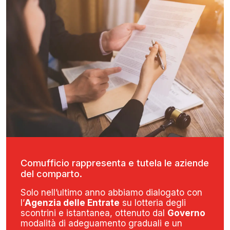
Comufficio rappresenta e tutela le aziende
del comparto.
Solo nell’ultimo anno abbiamo dialogato con
l’
Agenzia delle Entrate
su lotteria degli
scontrini e istantanea, ottenuto dal
Governo
modalità di adeguamento graduali e un