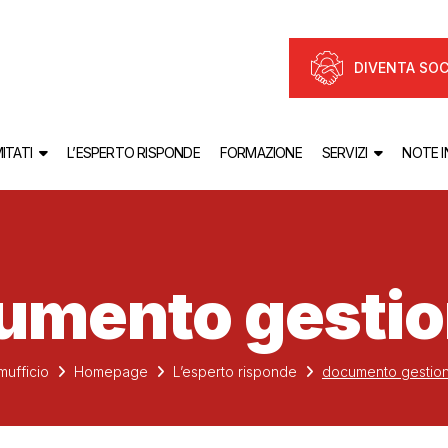
DIVENTA SOC
ITATI
L’ESPERTO RISPONDE
FORMAZIONE
SERVIZI
NOTE 
umento gestio
ufficio
Homepage
L’esperto risponde
documento gestion