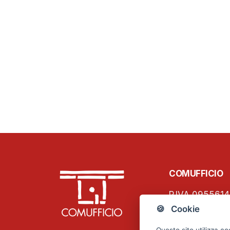
COMUFFICIO
P.IVA 0955614
C.F. 01796460
🍪 Cookie
Viale Papinian