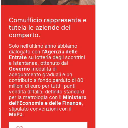
Comufficio rappresenta e
tutela le aziende del
comparto.
Solo nell’ultimo anno abbiamo
dialogato con l’
Agenzia delle
Entrate
su lotteria degli scontrini
e istantanea, ottenuto dal
Governo
modalità di
adeguamento graduali e un
contributo a fondo perduto di 80
milioni di euro per tutti i punti
vendita d’Italia, definito standard
per la metrologia con il
Ministero
dell’Economia e delle Finanze
,
stipulato convenzioni con il
MePa
.