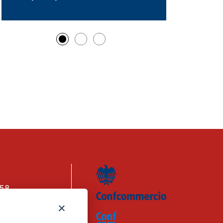
158
n. 1656740