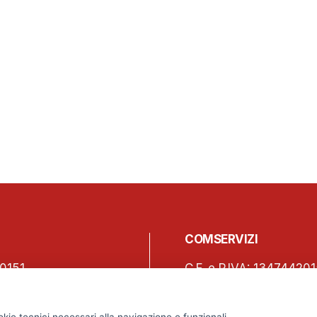
COMSERVIZI
0151
C.F. e P.IVA: 13474420
150
Iscrizione REA Milano 
o, 45 – 20123 Milano
Tel. +39 02 2838 1307