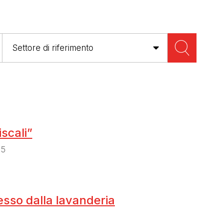
scali”
25
so dalla lavanderia