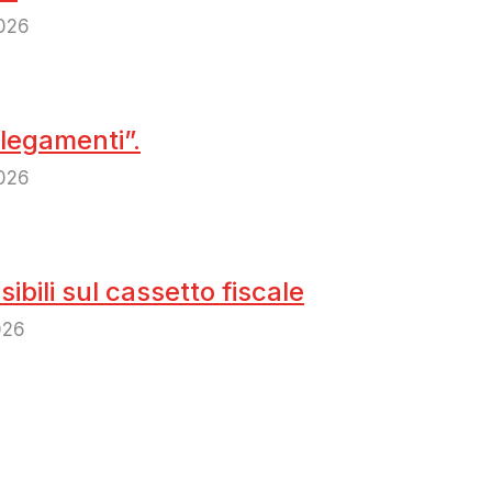
2026
legamenti”.
2026
ibili sul cassetto fiscale
026