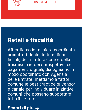
DIVENTA SOCIO
Retail e fiscalità
Metr
pesa
Affrontiamo in maniera coordinata
produttori-dealer le tematiche
Un set
fiscali, della fatturazione e della
perché
trasmissione dei corrispettivi, dei
del go
pagamenti digitali; dialoghiamo in
della m
modo coordinato con Agenzia
linee d
delle Entrate; mettiamo a fattor
impres
comune le best practice di vendor
fortem
e canale per individuare iniziative
dedizi
comuni che possano supportare
serviz
tutto il settore.
Scopri
Scopri di più