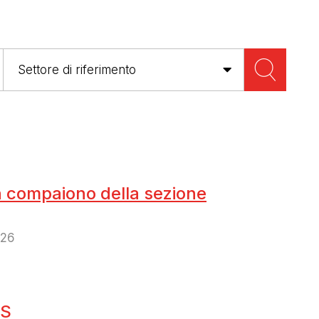
n compaiono della sezione
026
OS