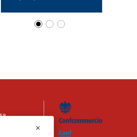
158
n. 1656740