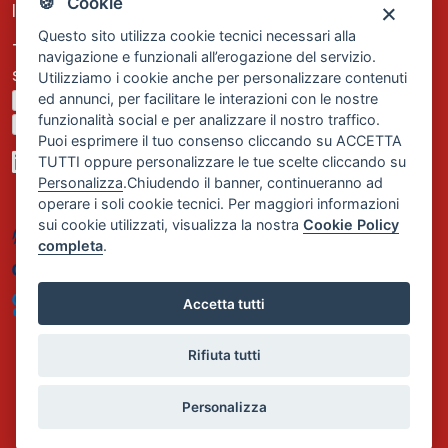
🍪 Cookie
Iscrizione REA Milano n. 1656740
Questo sito utilizza cookie tecnici necessari alla
Tel. +39 02 2838 1307
navigazione e funzionali all’erogazione del servizio.
segreteria@comservizi.eu
Utilizziamo i cookie anche per personalizzare contenuti
ed annunci, per facilitare le interazioni con le nostre
Privacy Policy
funzionalità social e per analizzare il nostro traffico.
Cookie Policy
Puoi esprimere il tuo consenso cliccando su ACCETTA
TUTTI oppure personalizzare le tue scelte cliccando su
Personalizza
.Chiudendo il banner, continueranno ad
operare i soli cookie tecnici. Per maggiori informazioni
sui cookie utilizzati, visualizza la nostra
Cookie Policy
completa
.
Accetta tutti
Rifiuta tutti
Personalizza