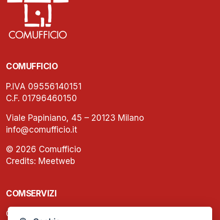
COMUFFICIO
P.IVA 09556140151
C.F. 01796460150
Viale Papiniano, 45 – 20123 Milano
info@comufficio.it
© 2026 Comufficio
Credits:
Meetweb
COMSERVIZI
C.F. e P.IVA: 13474420158