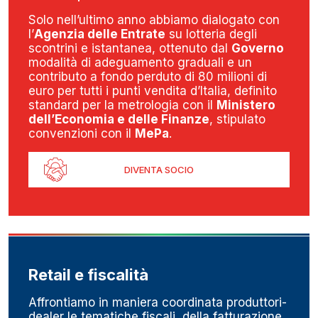
Solo nell’ultimo anno abbiamo dialogato con
l’
Agenzia delle Entrate
su lotteria degli
scontrini e istantanea, ottenuto dal
Governo
modalità di adeguamento graduali e un
contributo a fondo perduto di 80 milioni di
euro per tutti i punti vendita d’Italia, definito
standard per la metrologia con il
Ministero
dell’Economia e delle Finanze
, stipulato
convenzioni con il
MePa
.
DIVENTA SOCIO
Retail e fiscalità
Affrontiamo in maniera coordinata produttori-
dealer le tematiche fiscali, della fatturazione