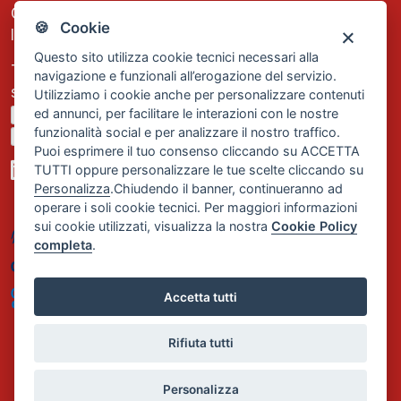
C.F. e P.IVA: 13474420158
🍪 Cookie
Iscrizione REA Milano n. 1656740
Questo sito utilizza cookie tecnici necessari alla
Tel. +39 02 2838 1307
navigazione e funzionali all’erogazione del servizio.
segreteria@comservizi.eu
Utilizziamo i cookie anche per personalizzare contenuti
ed annunci, per facilitare le interazioni con le nostre
Privacy Policy
funzionalità social e per analizzare il nostro traffico.
Cookie Policy
Puoi esprimere il tuo consenso cliccando su ACCETTA
TUTTI oppure personalizzare le tue scelte cliccando su
Personalizza
.Chiudendo il banner, continueranno ad
operare i soli cookie tecnici. Per maggiori informazioni
sui cookie utilizzati, visualizza la nostra
Cookie Policy
completa
.
Accetta tutti
Rifiuta tutti
Personalizza