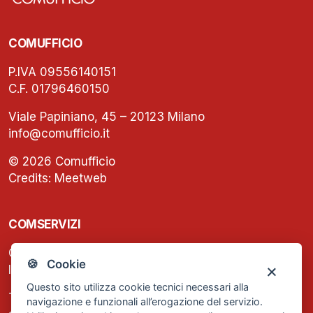
COMUFFICIO
P.IVA 09556140151
C.F. 01796460150
Viale Papiniano, 45 – 20123 Milano
info@comufficio.it
© 2026 Comufficio
Credits:
Meetweb
COMSERVIZI
C.F. e P.IVA: 13474420158
🍪 Cookie
Iscrizione REA Milano n. 1656740
Questo sito utilizza cookie tecnici necessari alla
Tel. +39 02 2838 1307
navigazione e funzionali all’erogazione del servizio.