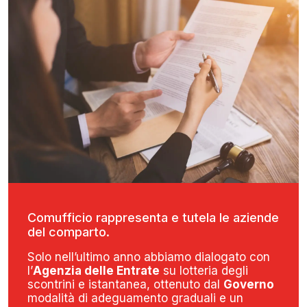
Comufficio rappresenta e tutela le aziende
del comparto.
Solo nell’ultimo anno abbiamo dialogato con
l’
Agenzia delle Entrate
su lotteria degli
scontrini e istantanea, ottenuto dal
Governo
modalità di adeguamento graduali e un