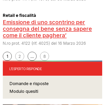
Retail e fiscalità
Emissione di uno scontrino per
consegna del bene senza sapere
come il cliente paghera’
N.ro prot. 4122 (rif. 4025) del 16 Marzo 2026
Navigazione
1
2
…
8
articoli
L’ESPERTO RISPONDE
Domande e risposte
Modulo quesiti