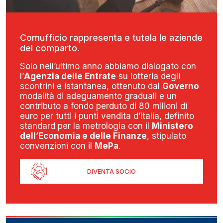
Comufficio rappresenta e tutela le aziende
del comparto.
Solo nell’ultimo anno abbiamo dialogato con
l’
Agenzia delle Entrate
su lotteria degli
scontrini e istantanea, ottenuto dal
Governo
modalità di adeguamento graduali e un
contributo a fondo perduto di 80 milioni di
euro per tutti i punti vendita d’Italia, definito
standard per la metrologia con il
Ministero
dell’Economia e delle Finanze
, stipulato
convenzioni con il
MePa
.
DIVENTA SOCIO