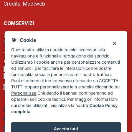
Credits:
Meetweb
COMSERVIZI
C.F. e P.IVA: 13474420158
🍪 Cookie
Iscrizione REA Milano n. 1656740
Questo sito utilizza cookie tecnici necessari alla
Tel. +39 02 2838 1307
navigazione e funzionali all’erogazione del servizio.
segreteria@comservizi.eu
Utilizziamo i cookie anche per personalizzare contenuti
ed annunci, per facilitare le interazioni con le nostre
Privacy Policy
funzionalità social e per analizzare il nostro traffico.
Cookie Policy
Puoi esprimere il tuo consenso cliccando su ACCETTA
TUTTI oppure personalizzare le tue scelte cliccando su
Personalizza
.Chiudendo il banner, continueranno ad
operare i soli cookie tecnici. Per maggiori informazioni
sui cookie utilizzati, visualizza la nostra
Cookie Policy
completa
.
Accetta tutti