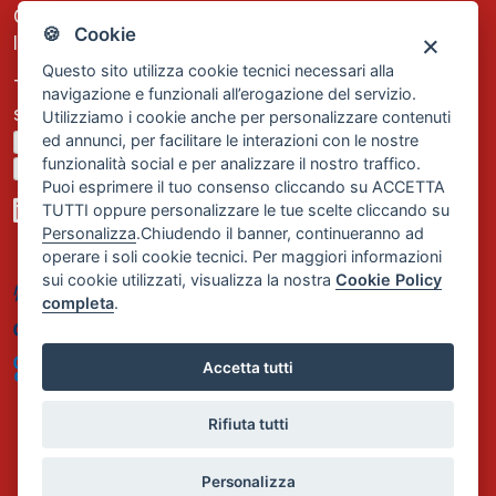
C.F. e P.IVA: 13474420158
🍪 Cookie
Iscrizione REA Milano n. 1656740
Questo sito utilizza cookie tecnici necessari alla
Tel. +39 02 2838 1307
navigazione e funzionali all’erogazione del servizio.
segreteria@comservizi.eu
Utilizziamo i cookie anche per personalizzare contenuti
ed annunci, per facilitare le interazioni con le nostre
Privacy Policy
funzionalità social e per analizzare il nostro traffico.
Cookie Policy
Puoi esprimere il tuo consenso cliccando su ACCETTA
TUTTI oppure personalizzare le tue scelte cliccando su
Personalizza
.Chiudendo il banner, continueranno ad
operare i soli cookie tecnici. Per maggiori informazioni
sui cookie utilizzati, visualizza la nostra
Cookie Policy
completa
.
Accetta tutti
Rifiuta tutti
Personalizza