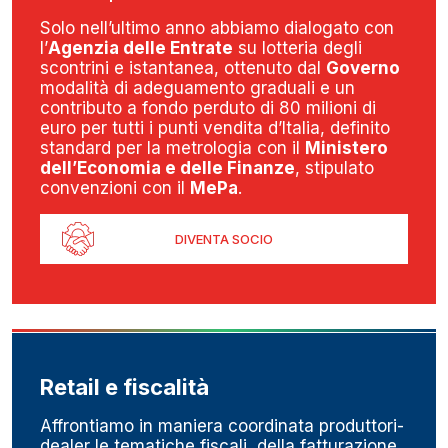
Solo nell’ultimo anno abbiamo dialogato con
l’
Agenzia delle Entrate
su lotteria degli
scontrini e istantanea, ottenuto dal
Governo
modalità di adeguamento graduali e un
contributo a fondo perduto di 80 milioni di
euro per tutti i punti vendita d’Italia, definito
standard per la metrologia con il
Ministero
dell’Economia e delle Finanze
, stipulato
convenzioni con il
MePa
.
DIVENTA SOCIO
Retail e fiscalità
Affrontiamo in maniera coordinata produttori-
dealer le tematiche fiscali, della fatturazione