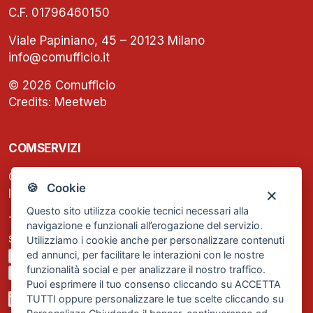
C.F. 01796460150
Viale Papiniano, 45 – 20123 Milano
info@comufficio.it
© 2026 Comufficio
Credits:
Meetweb
COMSERVIZI
C.F. e P.IVA: 13474420158
🍪 Cookie
Iscrizione REA Milano n. 1656740
Questo sito utilizza cookie tecnici necessari alla
Tel. +39 02 2838 1307
navigazione e funzionali all’erogazione del servizio.
segreteria@comservizi.eu
Utilizziamo i cookie anche per personalizzare contenuti
ed annunci, per facilitare le interazioni con le nostre
Privacy Policy
funzionalità social e per analizzare il nostro traffico.
Cookie Policy
Puoi esprimere il tuo consenso cliccando su ACCETTA
TUTTI oppure personalizzare le tue scelte cliccando su