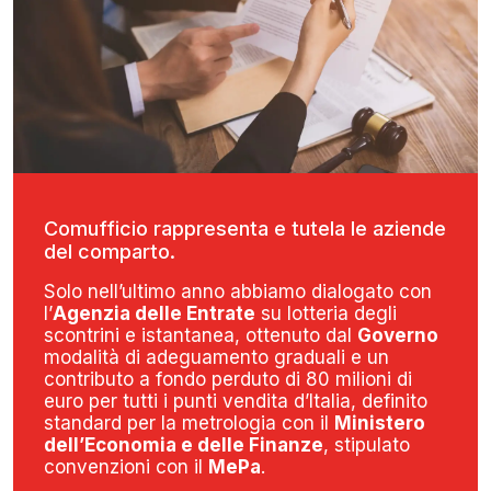
Comufficio rappresenta e tutela le aziende
del comparto.
Solo nell’ultimo anno abbiamo dialogato con
l’
Agenzia delle Entrate
su lotteria degli
scontrini e istantanea, ottenuto dal
Governo
modalità di adeguamento graduali e un
contributo a fondo perduto di 80 milioni di
euro per tutti i punti vendita d’Italia, definito
standard per la metrologia con il
Ministero
dell’Economia e delle Finanze
, stipulato
convenzioni con il
MePa
.