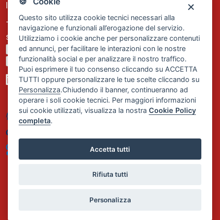
🍪 Cookie
Iscrizione REA Milano n. 1656740
Questo sito utilizza cookie tecnici necessari alla
Tel. +39 02 2838 1307
navigazione e funzionali all’erogazione del servizio.
segreteria@comservizi.eu
Utilizziamo i cookie anche per personalizzare contenuti
ed annunci, per facilitare le interazioni con le nostre
Privacy Policy
funzionalità social e per analizzare il nostro traffico.
Cookie Policy
Puoi esprimere il tuo consenso cliccando su ACCETTA
TUTTI oppure personalizzare le tue scelte cliccando su
Personalizza
.Chiudendo il banner, continueranno ad
operare i soli cookie tecnici. Per maggiori informazioni
sui cookie utilizzati, visualizza la nostra
Cookie Policy
completa
.
Accetta tutti
Rifiuta tutti
Personalizza