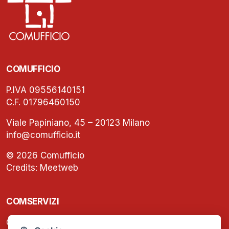
COMUFFICIO
P.IVA 09556140151
C.F. 01796460150
Viale Papiniano, 45 – 20123 Milano
info@comufficio.it
© 2026 Comufficio
Credits:
Meetweb
COMSERVIZI
C.F. e P.IVA: 13474420158