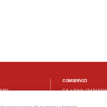
COMSERVIZI
0151
C.F. e P.IVA: 13474420
150
Iscrizione REA Milano 
o, 45 – 20123 Milano
Tel. +39 02 2838 1307