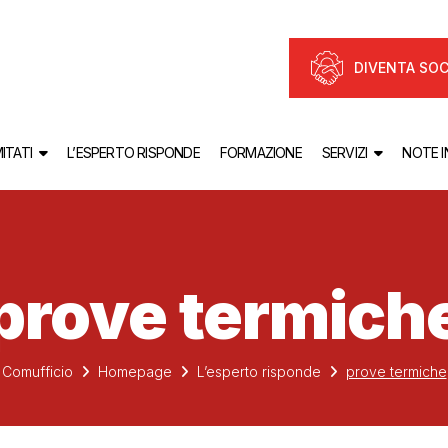
DIVENTA SOC
ITATI
L’ESPERTO RISPONDE
FORMAZIONE
SERVIZI
NOTE 
prove termich
Comufficio
Homepage
L’esperto risponde
prove termiche