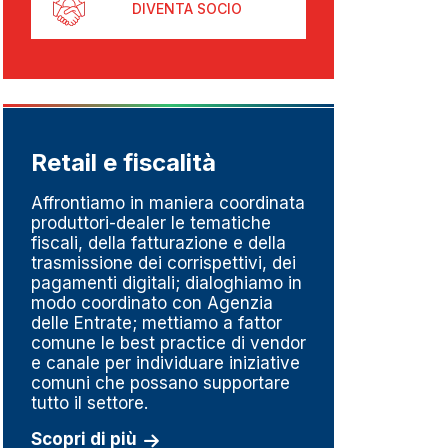
DIVENTA SOCIO
Retail e fiscalità
Metr
pesa
Affrontiamo in maniera coordinata
produttori-dealer le tematiche
Un set
fiscali, della fatturazione e della
perché
trasmissione dei corrispettivi, dei
del go
pagamenti digitali; dialoghiamo in
della m
modo coordinato con Agenzia
linee d
delle Entrate; mettiamo a fattor
impres
comune le best practice di vendor
fortem
e canale per individuare iniziative
dedizi
comuni che possano supportare
serviz
tutto il settore.
Scopri
Scopri di più