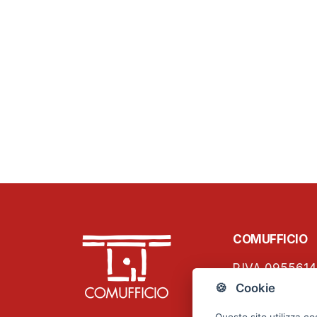
COMUFFICIO
P.IVA 0955614
C.F. 01796460
🍪 Cookie
Viale Papinian