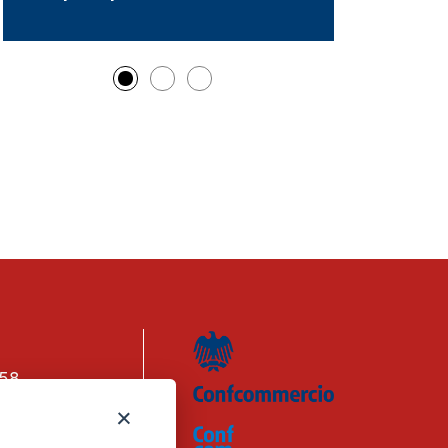
158
n. 1656740