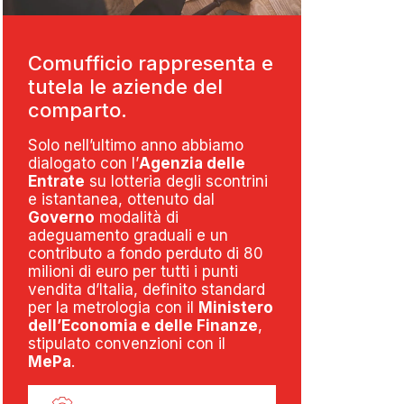
Comufficio rappresenta e
tutela le aziende del
comparto.
Solo nell’ultimo anno abbiamo
dialogato con l’
Agenzia delle
Entrate
su lotteria degli scontrini
e istantanea, ottenuto dal
Governo
modalità di
adeguamento graduali e un
contributo a fondo perduto di 80
milioni di euro per tutti i punti
vendita d’Italia, definito standard
per la metrologia con il
Ministero
dell’Economia e delle Finanze
,
stipulato convenzioni con il
MePa
.