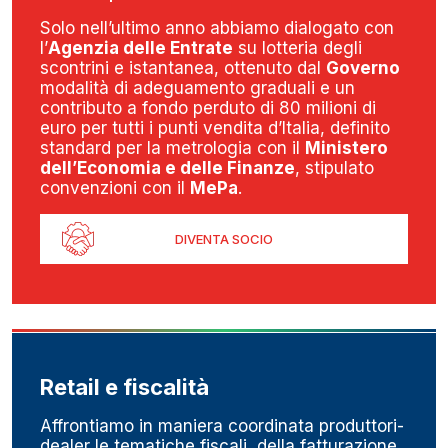
Solo nell’ultimo anno abbiamo dialogato con
l’
Agenzia delle Entrate
su lotteria degli
scontrini e istantanea, ottenuto dal
Governo
modalità di adeguamento graduali e un
contributo a fondo perduto di 80 milioni di
euro per tutti i punti vendita d’Italia, definito
standard per la metrologia con il
Ministero
dell’Economia e delle Finanze
, stipulato
convenzioni con il
MePa
.
DIVENTA SOCIO
Retail e fiscalità
Affrontiamo in maniera coordinata produttori-
dealer le tematiche fiscali, della fatturazione