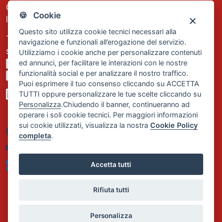
C.F. e P.IVA: 13474420158
🍪 Cookie
Iscrizione REA Milano n. 1656740
Questo sito utilizza cookie tecnici necessari alla
Tel. +39 02 2838 1307
navigazione e funzionali all’erogazione del servizio.
segreteria@comservizi.eu
Utilizziamo i cookie anche per personalizzare contenuti
ed annunci, per facilitare le interazioni con le nostre
Privacy Policy
funzionalità social e per analizzare il nostro traffico.
Cookie Policy
Puoi esprimere il tuo consenso cliccando su ACCETTA
TUTTI oppure personalizzare le tue scelte cliccando su
Personalizza
.Chiudendo il banner, continueranno ad
operare i soli cookie tecnici. Per maggiori informazioni
sui cookie utilizzati, visualizza la nostra
Cookie Policy
completa
.
Accetta tutti
Rifiuta tutti
Personalizza