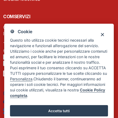
COMSERVIZI
C.F. e P.IVA: 13474420158
🍪 Cookie
Iscrizione REA Milano n. 1656740
Questo sito utilizza cookie tecnici necessari alla
Tel. +39 02 2838 1307
navigazione e funzionali all’erogazione del servizio.
segreteria@comservizi.eu
Utilizziamo i cookie anche per personalizzare contenuti
ed annunci, per facilitare le interazioni con le nostre
Privacy Policy
funzionalità social e per analizzare il nostro traffico.
Cookie Policy
Puoi esprimere il tuo consenso cliccando su ACCETTA
TUTTI oppure personalizzare le tue scelte cliccando su
Personalizza
.Chiudendo il banner, continueranno ad
operare i soli cookie tecnici. Per maggiori informazioni
sui cookie utilizzati, visualizza la nostra
Cookie Policy
completa
.
Accetta tutti