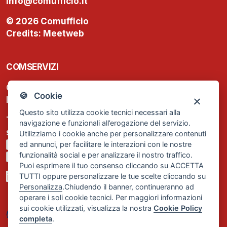
info@comufficio.it
© 2026 Comufficio
Credits:
Meetweb
COMSERVIZI
C.F. e P.IVA: 13474420158
🍪 Cookie
Iscrizione REA Milano n. 1656740
Questo sito utilizza cookie tecnici necessari alla
Tel. +39 02 2838 1307
navigazione e funzionali all’erogazione del servizio.
segreteria@comservizi.eu
Utilizziamo i cookie anche per personalizzare contenuti
ed annunci, per facilitare le interazioni con le nostre
Privacy Policy
funzionalità social e per analizzare il nostro traffico.
Cookie Policy
Puoi esprimere il tuo consenso cliccando su ACCETTA
TUTTI oppure personalizzare le tue scelte cliccando su
Personalizza
.Chiudendo il banner, continueranno ad
operare i soli cookie tecnici. Per maggiori informazioni
sui cookie utilizzati, visualizza la nostra
Cookie Policy
completa
.