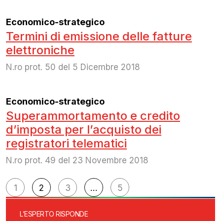
Economico-strategico
Termini di emissione delle fatture
elettroniche
N.ro prot. 50 del 5 Dicembre 2018
Economico-strategico
Superammortamento e credito
d’imposta per l’acquisto dei
registratori telematici
N.ro prot. 49 del 23 Novembre 2018
Navigazione
1
2
3
…
5
articoli
L’ESPERTO RISPONDE