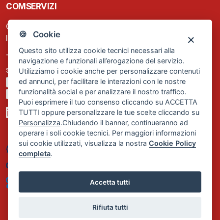
COMSERVIZI
C.F. e P.IVA: 13474420158
🍪 Cookie
Iscrizione REA Milano n. 1656740
Questo sito utilizza cookie tecnici necessari alla
Tel. +39 02 2838 1307
navigazione e funzionali all’erogazione del servizio.
segreteria@comservizi.eu
Utilizziamo i cookie anche per personalizzare contenuti
ed annunci, per facilitare le interazioni con le nostre
Privacy Policy
funzionalità social e per analizzare il nostro traffico.
Cookie Policy
Puoi esprimere il tuo consenso cliccando su ACCETTA
TUTTI oppure personalizzare le tue scelte cliccando su
Personalizza
.Chiudendo il banner, continueranno ad
operare i soli cookie tecnici. Per maggiori informazioni
sui cookie utilizzati, visualizza la nostra
Cookie Policy
completa
.
Accetta tutti
Rifiuta tutti