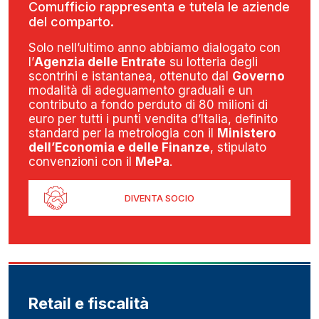
Comufficio rappresenta e tutela le aziende
del comparto.
Solo nell’ultimo anno abbiamo dialogato con
l’
Agenzia delle Entrate
su lotteria degli
scontrini e istantanea, ottenuto dal
Governo
modalità di adeguamento graduali e un
contributo a fondo perduto di 80 milioni di
euro per tutti i punti vendita d’Italia, definito
standard per la metrologia con il
Ministero
dell’Economia e delle Finanze
, stipulato
convenzioni con il
MePa
.
DIVENTA SOCIO
Retail e fiscalità