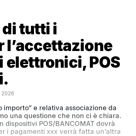
 tutti i
r l’accettazione
 elettronici, POS
i.
o 2026
o importo” e relativa associazione da
amo una questione che non ci è chiara.
on dispositivi POS/BANCOMAT dovrà
er i pagamenti xxx verrà fatta un’altra