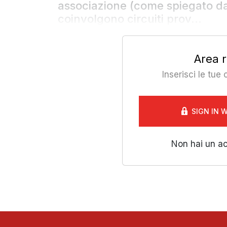
associazione (come spiegato dal
coinvolgono circuiti prov...
Area r
Inserisci le tue
SIGN IN 
Non hai un a