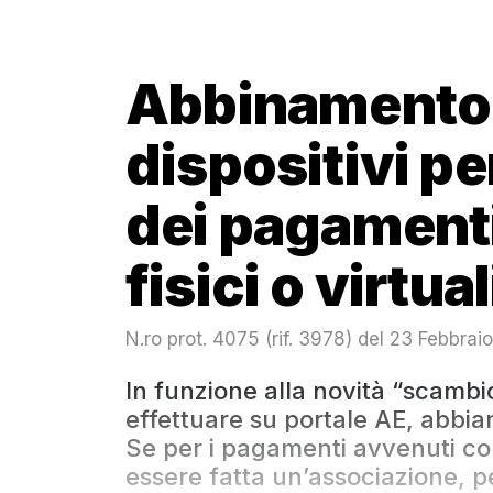
Abbinamento di
dispositivi pe
dei pagamenti
fisici o virtual
N.ro prot. 4075 (rif. 3978) del 23 Febbrai
In funzione alla novità “scambi
effettuare su portale AE, abbi
Se per i pagamenti avvenuti c
essere fatta un’associazione, p