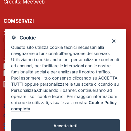
Credits:
Meetweb
COMSERVIZI
C.F. e P.IVA: 13474420158
🍪 Cookie
Iscrizione REA Milano n. 1656740
Questo sito utilizza cookie tecnici necessari alla
Tel. +39 02 2838 1307
navigazione e funzionali all’erogazione del servizio.
segreteria@comservizi.eu
Utilizziamo i cookie anche per personalizzare contenuti
ed annunci, per facilitare le interazioni con le nostre
Privacy Policy
funzionalità social e per analizzare il nostro traffico.
Cookie Policy
Puoi esprimere il tuo consenso cliccando su ACCETTA
TUTTI oppure personalizzare le tue scelte cliccando su
Personalizza
.Chiudendo il banner, continueranno ad
operare i soli cookie tecnici. Per maggiori informazioni
sui cookie utilizzati, visualizza la nostra
Cookie Policy
completa
.
Accetta tutti