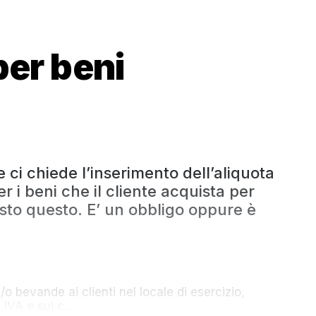
per beni
 ci chiede l’inserimento dell’aliquota
 i beni che il cliente acquista per
sto questo. E’ un obbligo oppure è
o bevande ai clienti nel locale di esercizio,
 IVA e sui c...