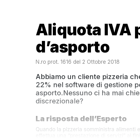
Aliquota IVA 
d’asporto
N.ro prot. 1616 del 2 Ottobre 2018
Abbiamo un cliente pizzeria che
22% nel software di gestione per
asporto.Nessuno ci ha mai chie
discrezionale?
La risposta dell’Esperto
Quando la pizzeria somministra alimenti e/
effettua una “prestazione di servizi” ai fini