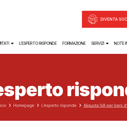
DIVENTA SOC
ITATI
L’ESPERTO RISPONDE
FORMAZIONE
SERVIZI
NOTE 
esperto rispo
icio
Homepage
L’esperto risponde
Aliquota IVA per beni d