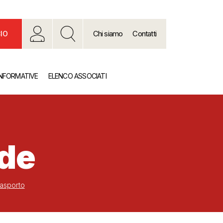
Chi siamo
Contatti
IO
INFORMATIVE
ELENCO ASSOCIATI
nde
’asporto