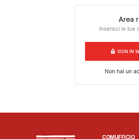
Area r
Inserisci le tue
SIGN IN 
Non hai un a
COMUFFICIO