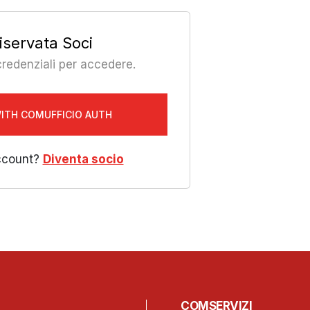
iservata Soci
 credenziali per accedere.
WITH COMUFFICIO AUTH
ccount?
Diventa socio
COMSERVIZI