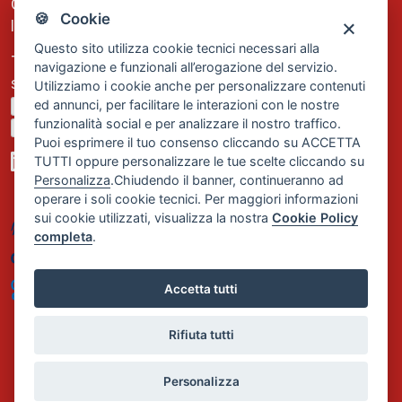
C.F. e P.IVA: 13474420158
🍪 Cookie
Iscrizione REA Milano n. 1656740
Questo sito utilizza cookie tecnici necessari alla
Tel. +39 02 2838 1307
navigazione e funzionali all’erogazione del servizio.
segreteria@comservizi.eu
Utilizziamo i cookie anche per personalizzare contenuti
ed annunci, per facilitare le interazioni con le nostre
Privacy Policy
funzionalità social e per analizzare il nostro traffico.
Cookie Policy
Puoi esprimere il tuo consenso cliccando su ACCETTA
TUTTI oppure personalizzare le tue scelte cliccando su
Personalizza
.Chiudendo il banner, continueranno ad
operare i soli cookie tecnici. Per maggiori informazioni
sui cookie utilizzati, visualizza la nostra
Cookie Policy
completa
.
Accetta tutti
Rifiuta tutti
Personalizza