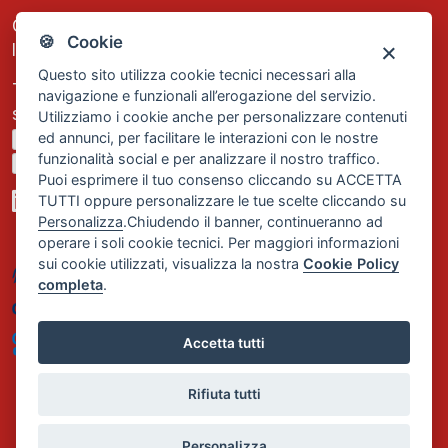
C.F. e P.IVA: 13474420158
🍪 Cookie
Iscrizione REA Milano n. 1656740
Questo sito utilizza cookie tecnici necessari alla
Tel. +39 02 2838 1307
navigazione e funzionali all’erogazione del servizio.
segreteria@comservizi.eu
Utilizziamo i cookie anche per personalizzare contenuti
ed annunci, per facilitare le interazioni con le nostre
Privacy Policy
funzionalità social e per analizzare il nostro traffico.
Cookie Policy
Puoi esprimere il tuo consenso cliccando su ACCETTA
TUTTI oppure personalizzare le tue scelte cliccando su
Personalizza
.Chiudendo il banner, continueranno ad
operare i soli cookie tecnici. Per maggiori informazioni
sui cookie utilizzati, visualizza la nostra
Cookie Policy
completa
.
Accetta tutti
Rifiuta tutti
Personalizza