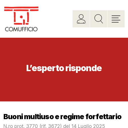
L’esperto risponde
Buoni multiuso e regime forfettario
N.ro prot. 3770 (rif. 3672) del 14 Luglio 2025