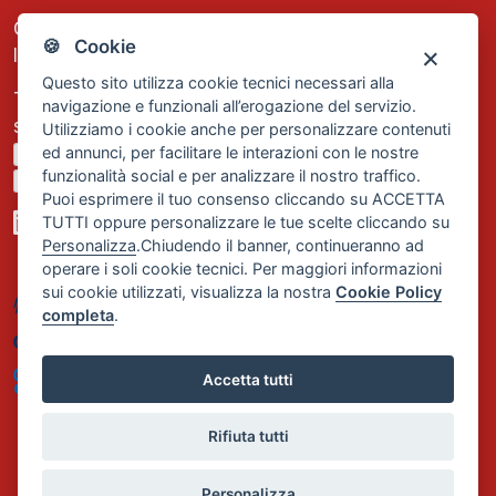
C.F. e P.IVA: 13474420158
🍪 Cookie
Iscrizione REA Milano n. 1656740
Questo sito utilizza cookie tecnici necessari alla
Tel. +39 02 2838 1307
navigazione e funzionali all’erogazione del servizio.
segreteria@comservizi.eu
Utilizziamo i cookie anche per personalizzare contenuti
ed annunci, per facilitare le interazioni con le nostre
Privacy Policy
funzionalità social e per analizzare il nostro traffico.
Cookie Policy
Puoi esprimere il tuo consenso cliccando su ACCETTA
TUTTI oppure personalizzare le tue scelte cliccando su
Personalizza
.Chiudendo il banner, continueranno ad
operare i soli cookie tecnici. Per maggiori informazioni
sui cookie utilizzati, visualizza la nostra
Cookie Policy
completa
.
Accetta tutti
Rifiuta tutti
Personalizza