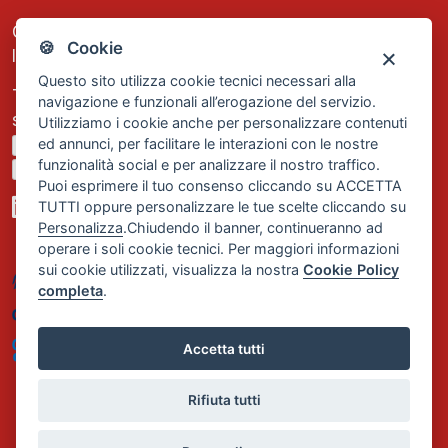
C.F. e P.IVA: 13474420158
🍪 Cookie
Iscrizione REA Milano n. 1656740
Questo sito utilizza cookie tecnici necessari alla
Tel. +39 02 2838 1307
navigazione e funzionali all’erogazione del servizio.
segreteria@comservizi.eu
Utilizziamo i cookie anche per personalizzare contenuti
ed annunci, per facilitare le interazioni con le nostre
Privacy Policy
funzionalità social e per analizzare il nostro traffico.
Cookie Policy
Puoi esprimere il tuo consenso cliccando su ACCETTA
TUTTI oppure personalizzare le tue scelte cliccando su
Personalizza
.Chiudendo il banner, continueranno ad
operare i soli cookie tecnici. Per maggiori informazioni
sui cookie utilizzati, visualizza la nostra
Cookie Policy
completa
.
Accetta tutti
Rifiuta tutti