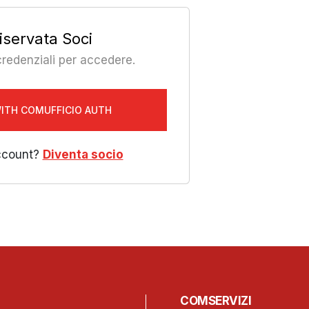
iservata Soci
 credenziali per accedere.
WITH COMUFFICIO AUTH
ccount?
Diventa socio
COMSERVIZI