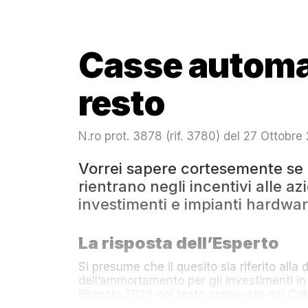
Casse automa
resto
N.ro prot. 3878 (rif. 3780) del 27 Ottobre
Vorrei sapere cortesemente se 
rientrano negli incentivi alle az
investimenti e impianti hardwar
La risposta dell’Esperto
Si presume che il quesito sia riferito alla 
dell’ammortamento per gli investimenti in 
Bilancio 2026 nel testo approvato dal CdM