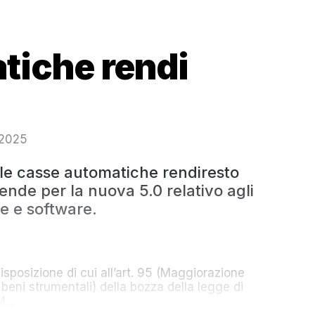
tiche rendi
 2025
le casse automatiche rendiresto
iende per la nuova 5.0 relativo agli
e e software.
disposizione di cui all’art. 95 (Maggiorazione
beni strumentali) della bozza della legge di
...