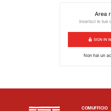
Area r
Inserisci le tue
SIGN IN 
Non hai un a
COMUFFICIO