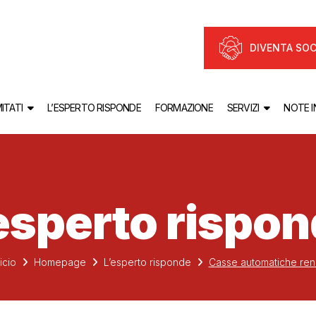
DIVENTA SOC
ITATI
L’ESPERTO RISPONDE
FORMAZIONE
SERVIZI
NOTE 
esperto rispo
icio
Homepage
L’esperto risponde
Casse automatiche rend