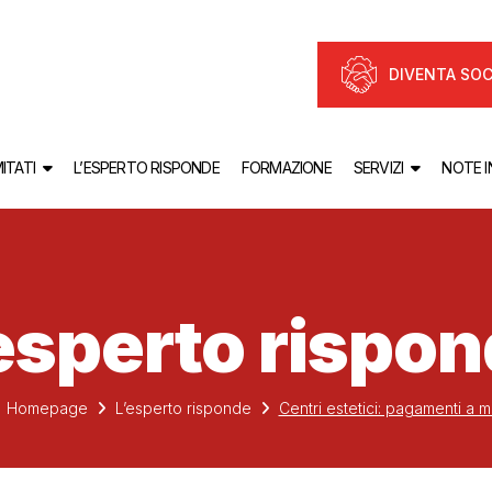
DIVENTA SOC
ITATI
L’ESPERTO RISPONDE
FORMAZIONE
SERVIZI
NOTE 
esperto rispo
Homepage
L’esperto risponde
Centri estetici: pagamenti a 