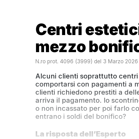
Centri esteti
mezzo bonifi
N.ro prot. 4096 (3999) del 3 Marzo 2026
Alcuni clienti soprattutto cent
comportarsi con pagamenti a me
clienti richiedono prestiti a del
arriva il pagamento. lo scontr
o non incassato per poi farlo 
entrano i soldi del bonifico?
La risposta dell’Esperto