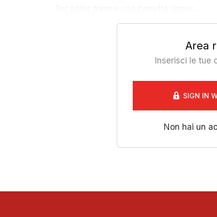
Per poter fornire una corretta rispos...
Area r
Inserisci le tue
SIGN IN 
Non hai un a