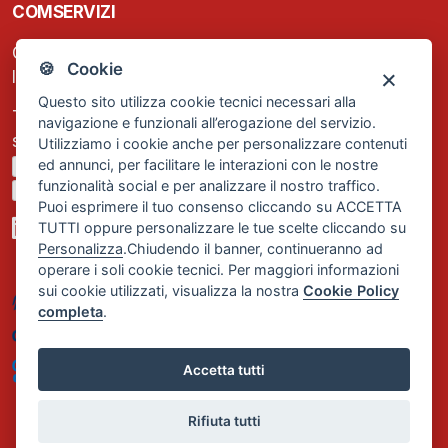
COMSERVIZI
C.F. e P.IVA: 13474420158
🍪 Cookie
Iscrizione REA Milano n. 1656740
Questo sito utilizza cookie tecnici necessari alla
Tel. +39 02 2838 1307
navigazione e funzionali all’erogazione del servizio.
segreteria@comservizi.eu
Utilizziamo i cookie anche per personalizzare contenuti
ed annunci, per facilitare le interazioni con le nostre
Privacy Policy
funzionalità social e per analizzare il nostro traffico.
Cookie Policy
Puoi esprimere il tuo consenso cliccando su ACCETTA
TUTTI oppure personalizzare le tue scelte cliccando su
Personalizza
.Chiudendo il banner, continueranno ad
operare i soli cookie tecnici. Per maggiori informazioni
sui cookie utilizzati, visualizza la nostra
Cookie Policy
completa
.
Accetta tutti
Rifiuta tutti