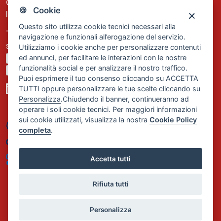
C.F. e P.IVA: 13474420158
🍪 Cookie
Iscrizione REA Milano n. 1656740
Questo sito utilizza cookie tecnici necessari alla
Tel. +39 02 2838 1307
navigazione e funzionali all’erogazione del servizio.
segreteria@comservizi.eu
Utilizziamo i cookie anche per personalizzare contenuti
ed annunci, per facilitare le interazioni con le nostre
Privacy Policy
funzionalità social e per analizzare il nostro traffico.
Cookie Policy
Puoi esprimere il tuo consenso cliccando su ACCETTA
TUTTI oppure personalizzare le tue scelte cliccando su
Personalizza
.Chiudendo il banner, continueranno ad
operare i soli cookie tecnici. Per maggiori informazioni
sui cookie utilizzati, visualizza la nostra
Cookie Policy
completa
.
Accetta tutti
Rifiuta tutti
Personalizza