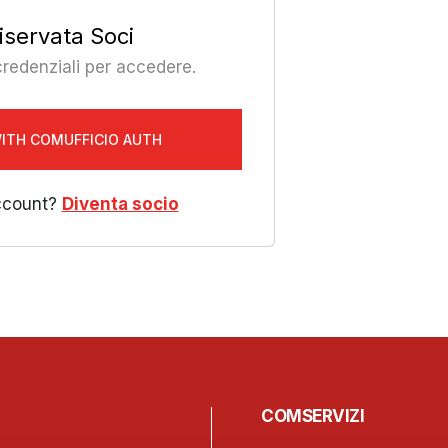
iservata Soci
 credenziali per accedere.
WITH COMUFFICIO AUTH
ccount?
Diventa socio
COMSERVIZI