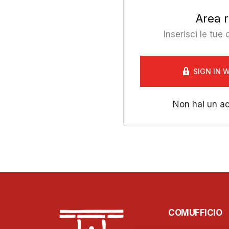
Area r
Inserisci le tue
SIGN IN 
Non hai un a
COMUFFICIO