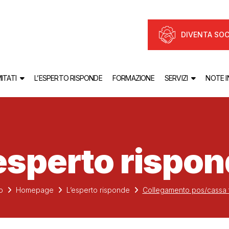
DIVENTA SOC
ITATI
L’ESPERTO RISPONDE
FORMAZIONE
SERVIZI
NOTE 
esperto rispo
o
Homepage
L’esperto risponde
Collegamento pos/cassa 