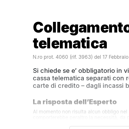
Collegamento
telematica
N.ro prot. 4060 (rif. 3963) del 17 Febbrai
Si chiede se e’ obbligatorio in 
cassa telematica separati con rep
carte di credito – dagli incassi
La risposta dell’Esperto
Al momento non risulta alcun obbligo nel 
comporterebbe peraltro la necessità, da par