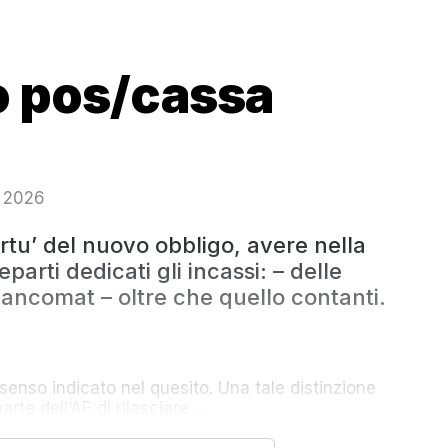
 pos/cassa
o 2026
virtu’ del nuovo obbligo, avere nella
arti dedicati gli incassi: – delle
 bancomat – oltre che quello contanti.
senso indicato nel quesito. Una tale distinzione
te dell’AE di rilasciare ...