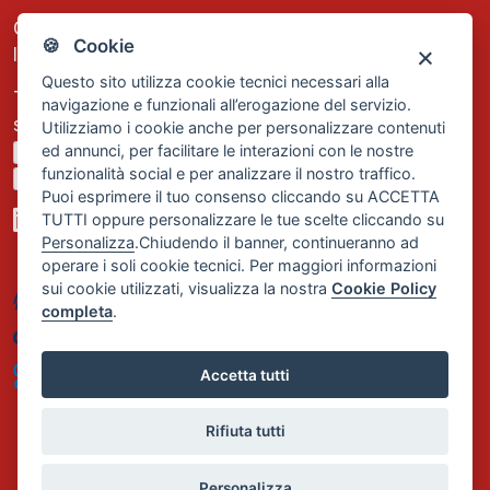
C.F. e P.IVA: 13474420158
🍪 Cookie
Iscrizione REA Milano n. 1656740
Questo sito utilizza cookie tecnici necessari alla
Tel. +39 02 2838 1307
navigazione e funzionali all’erogazione del servizio.
segreteria@comservizi.eu
Utilizziamo i cookie anche per personalizzare contenuti
ed annunci, per facilitare le interazioni con le nostre
Privacy Policy
funzionalità social e per analizzare il nostro traffico.
Cookie Policy
Puoi esprimere il tuo consenso cliccando su ACCETTA
TUTTI oppure personalizzare le tue scelte cliccando su
Personalizza
.Chiudendo il banner, continueranno ad
operare i soli cookie tecnici. Per maggiori informazioni
sui cookie utilizzati, visualizza la nostra
Cookie Policy
completa
.
Accetta tutti
Rifiuta tutti
Personalizza