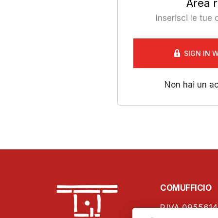
Area r
Inserisci le tue
SIGN IN 
Non hai un a
COMUFFICIO
P.IVA 0955614