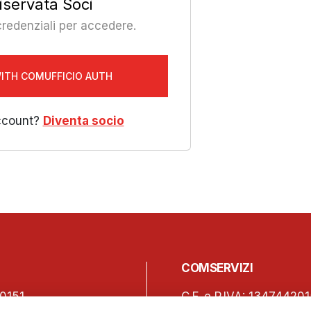
iservata Soci
 credenziali per accedere.
WITH COMUFFICIO AUTH
ccount?
Diventa socio
COMSERVIZI
0151
C.F. e P.IVA: 13474420