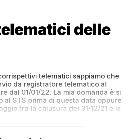
telematici delle
corrispettivi telematici sappiamo che
nvio da registratore telematico al
tire dal 01/01/22. La mia domanda è:si
o al STS prima di questa data oppure
ggio tra la chiusura del 31/12/21 e la