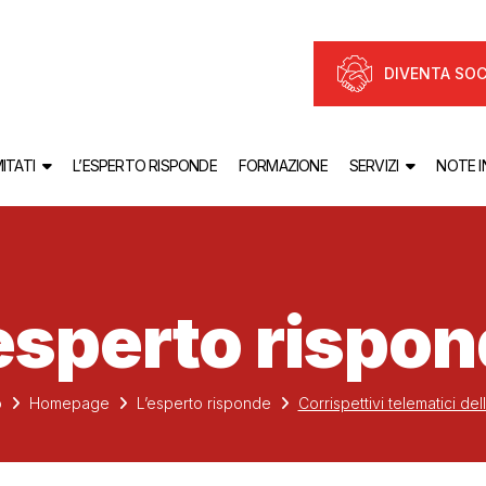
DIVENTA SOC
ITATI
L’ESPERTO RISPONDE
FORMAZIONE
SERVIZI
NOTE 
esperto rispo
o
Homepage
L’esperto risponde
Corrispettivi telematici de