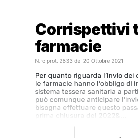
Corrispettivi 
farmacie
N.ro prot. 2833 del 20 Ottobre 2021
Per quanto riguarda l’invio dei 
le farmacie hanno l’obbligo di i
sistema tessera sanitaria a par
può comunque anticipare l’invi
bisogna effettuare questo passa
prima chiusura del 2022&...