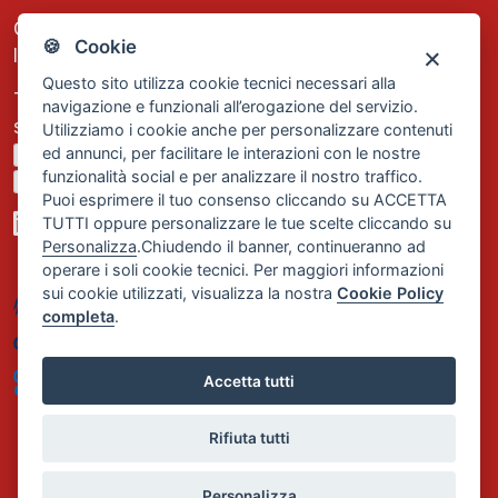
C.F. e P.IVA: 13474420158
🍪 Cookie
Iscrizione REA Milano n. 1656740
Questo sito utilizza cookie tecnici necessari alla
Tel. +39 02 2838 1307
navigazione e funzionali all’erogazione del servizio.
segreteria@comservizi.eu
Utilizziamo i cookie anche per personalizzare contenuti
ed annunci, per facilitare le interazioni con le nostre
Privacy Policy
funzionalità social e per analizzare il nostro traffico.
Cookie Policy
Puoi esprimere il tuo consenso cliccando su ACCETTA
TUTTI oppure personalizzare le tue scelte cliccando su
Personalizza
.Chiudendo il banner, continueranno ad
operare i soli cookie tecnici. Per maggiori informazioni
sui cookie utilizzati, visualizza la nostra
Cookie Policy
completa
.
Accetta tutti
Rifiuta tutti
Personalizza