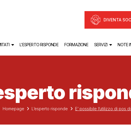
DIVENTA SOC
ITATI
L’ESPERTO RISPONDE
FORMAZIONE
SERVIZI
NOTE 
esperto rispo
Homepage
L’esperto risponde
E’ possibile l’utilizzo di pos