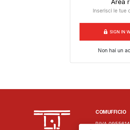
Area r
Inserisci le tue
SIGN IN 
Non hai un a
COMUFFICIO
P.IVA 0955614