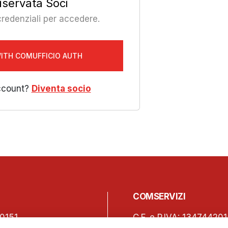
iservata Soci
 credenziali per accedere.
WITH COMUFFICIO AUTH
ccount?
Diventa socio
COMSERVIZI
0151
C.F. e P.IVA: 13474420