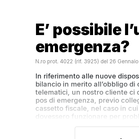
E’ possibile l’
emergenza?
N.ro prot. 4022 (rif. 3925) del 26 Gennai
In riferimento alle nuove dispos
bilancio in merito all’obbligo di 
telematici, un nostro cliente ci 
pos di emergenza, previo colle
cassetto fiscale, nel caso in cu
dovessero funzionare per proble