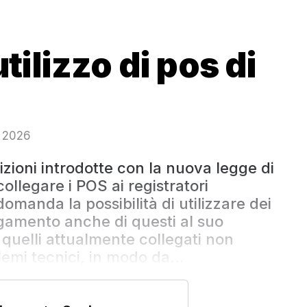
utilizzo di pos di
o 2026
izioni introdotte con la nuova legge di
collegare i POS ai registratori
domanda la possibilità di utilizzare dei
gamento anche di questi al suo
i quelli attualmente collegati non
mi tecnici, in modo da...