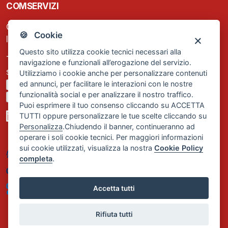
COMSERVIZI
C.F. e P.IVA: 13474420158
🍪 Cookie
Iscrizione REA Milano n. 1656740
Questo sito utilizza cookie tecnici necessari alla
Tel. +39 02 2838 1307
navigazione e funzionali all’erogazione del servizio.
segreteria@comservizi.eu
Utilizziamo i cookie anche per personalizzare contenuti
ed annunci, per facilitare le interazioni con le nostre
Privacy Policy
funzionalità social e per analizzare il nostro traffico.
Cookie Policy
Puoi esprimere il tuo consenso cliccando su ACCETTA
TUTTI oppure personalizzare le tue scelte cliccando su
Personalizza
.Chiudendo il banner, continueranno ad
operare i soli cookie tecnici. Per maggiori informazioni
sui cookie utilizzati, visualizza la nostra
Cookie Policy
completa
.
Accetta tutti
Rifiuta tutti