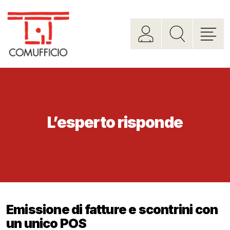
L’esperto risponde
Emissione di fatture e scontrini con
un unico POS