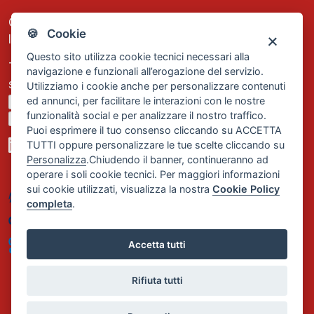
C.F. e P.IVA: 13474420158
🍪 Cookie
Iscrizione REA Milano n. 1656740
Questo sito utilizza cookie tecnici necessari alla
Tel. +39 02 2838 1307
navigazione e funzionali all’erogazione del servizio.
segreteria@comservizi.eu
Utilizziamo i cookie anche per personalizzare contenuti
ed annunci, per facilitare le interazioni con le nostre
Privacy Policy
funzionalità social e per analizzare il nostro traffico.
Cookie Policy
Puoi esprimere il tuo consenso cliccando su ACCETTA
TUTTI oppure personalizzare le tue scelte cliccando su
Personalizza
.Chiudendo il banner, continueranno ad
operare i soli cookie tecnici. Per maggiori informazioni
sui cookie utilizzati, visualizza la nostra
Cookie Policy
completa
.
Accetta tutti
Rifiuta tutti