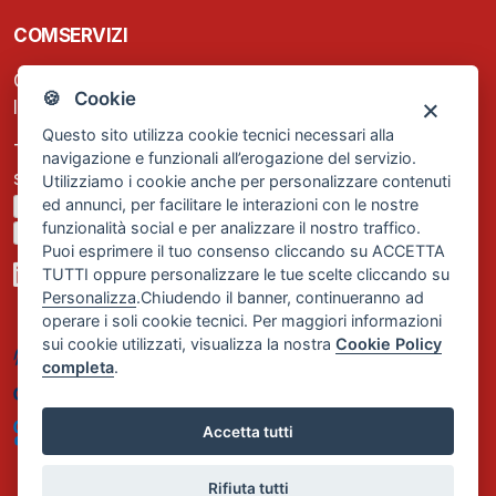
COMSERVIZI
C.F. e P.IVA: 13474420158
🍪 Cookie
Iscrizione REA Milano n. 1656740
Questo sito utilizza cookie tecnici necessari alla
Tel. +39 02 2838 1307
navigazione e funzionali all’erogazione del servizio.
segreteria@comservizi.eu
Utilizziamo i cookie anche per personalizzare contenuti
ed annunci, per facilitare le interazioni con le nostre
Privacy Policy
funzionalità social e per analizzare il nostro traffico.
Cookie Policy
Puoi esprimere il tuo consenso cliccando su ACCETTA
TUTTI oppure personalizzare le tue scelte cliccando su
Personalizza
.Chiudendo il banner, continueranno ad
operare i soli cookie tecnici. Per maggiori informazioni
sui cookie utilizzati, visualizza la nostra
Cookie Policy
completa
.
Accetta tutti
Rifiuta tutti