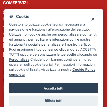
COMSERVIZI
C.F. e P.IVA: 13474420158
🍪 Cookie
Iscrizione REA Milano n. 1656740
Questo sito utilizza cookie tecnici necessari alla
Tel. +39 02 2838 1307
navigazione e funzionali all’erogazione del servizio.
segreteria@comservizi.eu
Utilizziamo i cookie anche per personalizzare contenuti
ed annunci, per facilitare le interazioni con le nostre
Privacy Policy
funzionalità social e per analizzare il nostro traffico.
Cookie Policy
Puoi esprimere il tuo consenso cliccando su ACCETTA
TUTTI oppure personalizzare le tue scelte cliccando su
Personalizza
.Chiudendo il banner, continueranno ad
operare i soli cookie tecnici. Per maggiori informazioni
sui cookie utilizzati, visualizza la nostra
Cookie Policy
completa
.
Accetta tutti
Rifiuta tutti