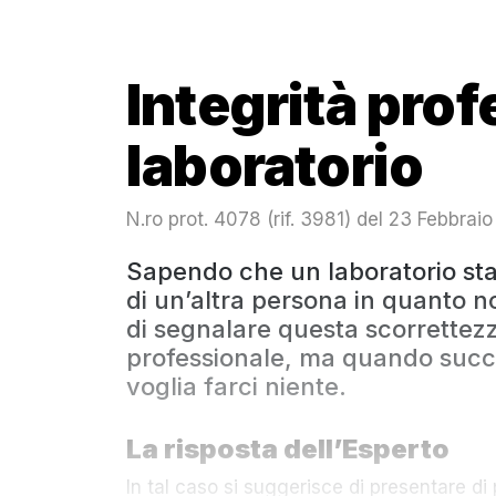
Integrità prof
laboratorio
N.ro prot. 4078 (rif. 3981) del 23 Febbrai
Sapendo che un laboratorio st
di un’altra persona in quanto n
di segnalare questa scorrettezza
professionale, ma quando suc
voglia farci niente.
La risposta dell’Esperto
In tal caso si suggerisce di presentare d