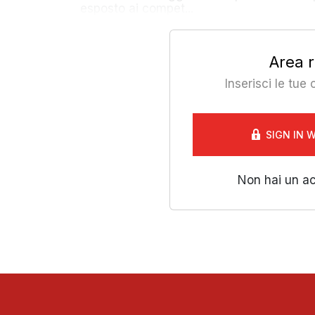
esposto ai compet...
Area r
Inserisci le tue
SIGN IN 
Non hai un a