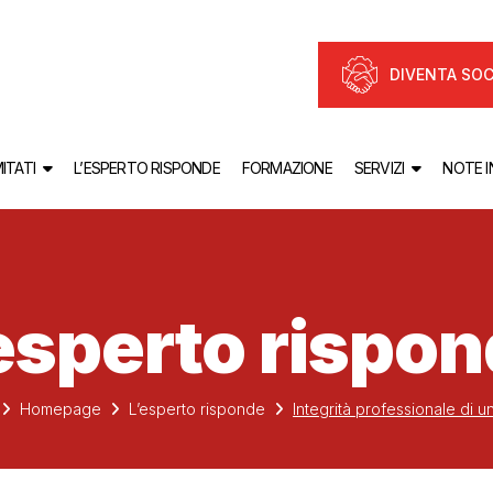
DIVENTA SOC
ITATI
L’ESPERTO RISPONDE
FORMAZIONE
SERVIZI
NOTE 
esperto rispo
Homepage
L’esperto risponde
Integrità professionale di u