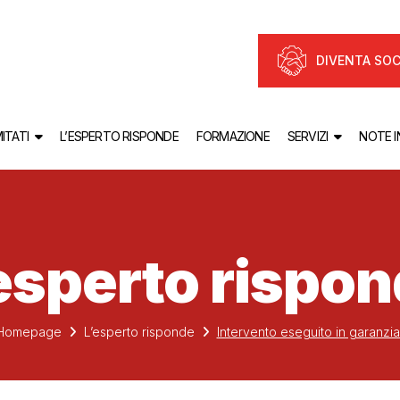
DIVENTA SOC
ITATI
L’ESPERTO RISPONDE
FORMAZIONE
SERVIZI
NOTE 
esperto rispo
Homepage
L’esperto risponde
Intervento eseguito in garanzia 