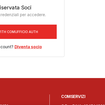
iservata Soci
 credenziali per accedere.
WITH COMUFFICIO AUTH
ccount?
Diventa socio
COMSERVIZI