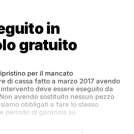
eguito in
olo gratuito
ipristino per il mancato
re di cassa fatto a marzo 2017 avendo
o intervento deve essere eseguito da
to.Non avendo sostituito nessun pezzo
siamo obbligati a fare lo stesso
e periodo di garanzia su