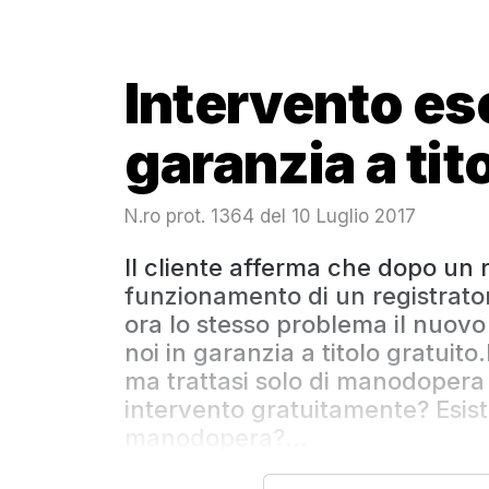
Intervento es
garanzia a tit
N.ro prot. 1364 del 10 Luglio 2017
Il cliente afferma che dopo un r
funzionamento di un registrato
ora lo stesso problema il nuov
noi in garanzia a titolo gratui
ma trattasi solo di manodopera 
intervento gratuitamente? Esist
manodopera?...