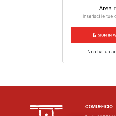
Area r
Inserisci le tue
SIGN IN 
Non hai un a
COMUFFICIO