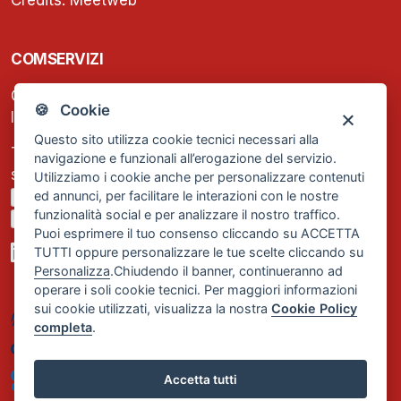
Credits:
Meetweb
COMSERVIZI
C.F. e P.IVA: 13474420158
🍪 Cookie
Iscrizione REA Milano n. 1656740
Questo sito utilizza cookie tecnici necessari alla
Tel. +39 02 2838 1307
navigazione e funzionali all’erogazione del servizio.
segreteria@comservizi.eu
Utilizziamo i cookie anche per personalizzare contenuti
ed annunci, per facilitare le interazioni con le nostre
Privacy Policy
funzionalità social e per analizzare il nostro traffico.
Cookie Policy
Puoi esprimere il tuo consenso cliccando su ACCETTA
TUTTI oppure personalizzare le tue scelte cliccando su
Personalizza
.Chiudendo il banner, continueranno ad
operare i soli cookie tecnici. Per maggiori informazioni
sui cookie utilizzati, visualizza la nostra
Cookie Policy
completa
.
Accetta tutti