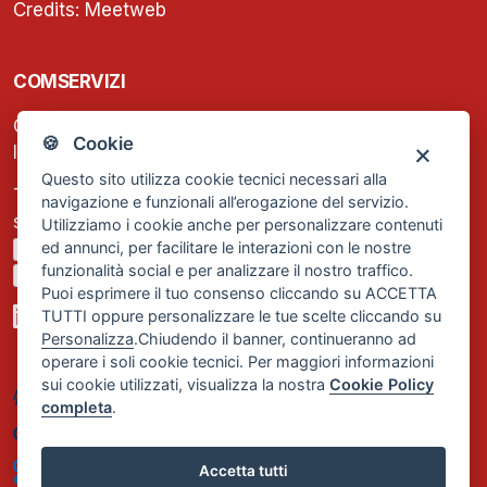
Credits:
Meetweb
COMSERVIZI
C.F. e P.IVA: 13474420158
🍪 Cookie
Iscrizione REA Milano n. 1656740
Questo sito utilizza cookie tecnici necessari alla
Tel. +39 02 2838 1307
navigazione e funzionali all’erogazione del servizio.
segreteria@comservizi.eu
Utilizziamo i cookie anche per personalizzare contenuti
ed annunci, per facilitare le interazioni con le nostre
Privacy Policy
funzionalità social e per analizzare il nostro traffico.
Cookie Policy
Puoi esprimere il tuo consenso cliccando su ACCETTA
TUTTI oppure personalizzare le tue scelte cliccando su
Personalizza
.Chiudendo il banner, continueranno ad
operare i soli cookie tecnici. Per maggiori informazioni
sui cookie utilizzati, visualizza la nostra
Cookie Policy
completa
.
Accetta tutti