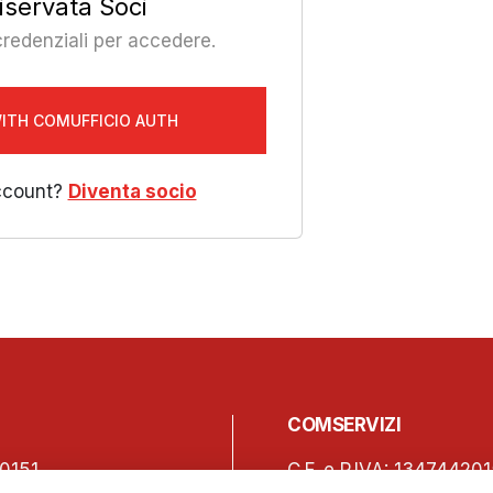
iservata Soci
 credenziali per accedere.
WITH COMUFFICIO AUTH
ccount?
Diventa socio
COMSERVIZI
0151
C.F. e P.IVA: 13474420