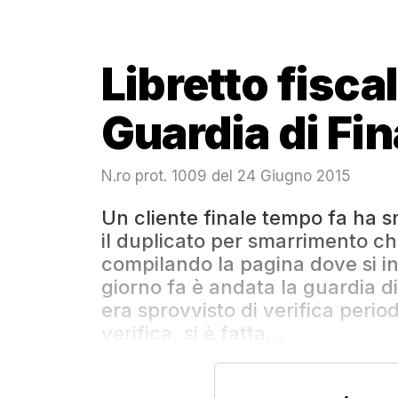
Libretto fiscal
Guardia di Fi
N.ro prot. 1009 del 24 Giugno 2015
Un cliente finale tempo fa ha sma
il duplicato per smarrimento ch
compilando la pagina dove si i
giorno fa è andata la guardia di
era sprovvisto di verifica period
verifica, si è fatta...