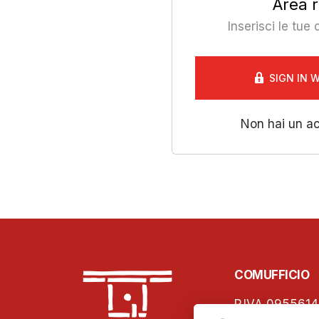
Area r
Inserisci le tue
SIGN IN 
Non hai un a
COMUFFICIO
P.IVA 0955614