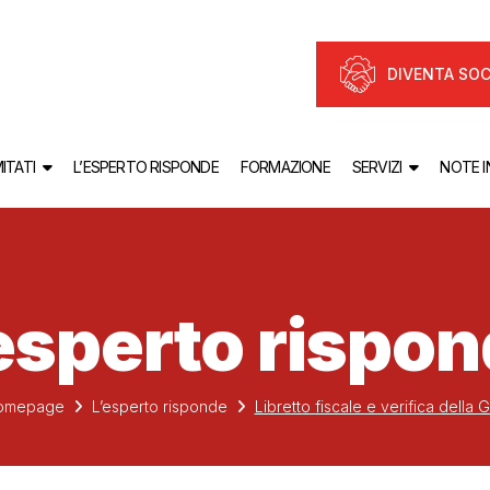
DIVENTA SOC
ITATI
L’ESPERTO RISPONDE
FORMAZIONE
SERVIZI
NOTE 
esperto rispo
omepage
L’esperto risponde
Libretto fiscale e verifica della 