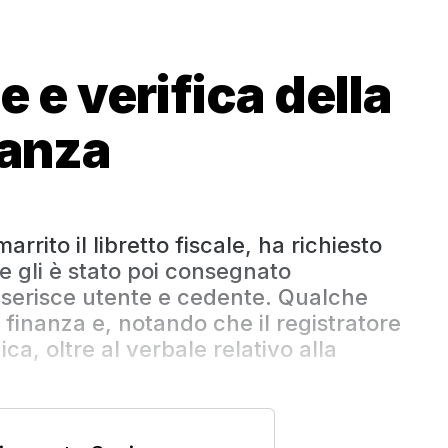
e e verifica della
nanza
rrito il libretto fiscale, ha richiesto
e gli è stato poi consegnato
nserisce utente e cedente. Qualche
 finanza e, notando che il registratore
ica, oltre al verbale relativo alla