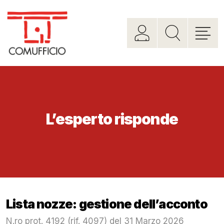
L’esperto risponde
Lista nozze: gestione dell’acconto
N.ro prot. 4192 (rif. 4097) del 31 Marzo 2026