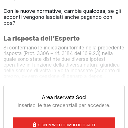
Con le nuove normative, cambia qualcosa, se gli
acconti vengono lasciati anche pagando con
pos?
La risposta dell’Esperto
Si confermano le indicazioni fornite nella precedente
risposta (Prot. 3306 – rif. 3184 del 16.9.23) nella
quale sono state distinte due diverse ipotesi
operative in funzione della diversa natura giuridica
delle somme di volta in volta incassate (acconto di
prezzo, ovvero cessione di denaro a depos...
Area riservata Soci
Inserisci le tue credenziali per accedere.
SIGN IN WITH COMUFFICIO AUTH