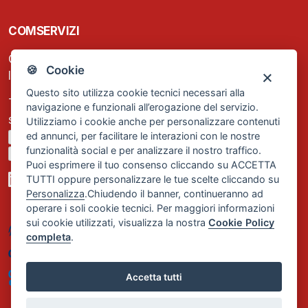
COMSERVIZI
C.F. e P.IVA: 13474420158
🍪 Cookie
Iscrizione REA Milano n. 1656740
Questo sito utilizza cookie tecnici necessari alla
Tel. +39 02 2838 1307
navigazione e funzionali all’erogazione del servizio.
segreteria@comservizi.eu
Utilizziamo i cookie anche per personalizzare contenuti
ed annunci, per facilitare le interazioni con le nostre
Privacy Policy
funzionalità social e per analizzare il nostro traffico.
Cookie Policy
Puoi esprimere il tuo consenso cliccando su ACCETTA
TUTTI oppure personalizzare le tue scelte cliccando su
Personalizza
.Chiudendo il banner, continueranno ad
operare i soli cookie tecnici. Per maggiori informazioni
sui cookie utilizzati, visualizza la nostra
Cookie Policy
completa
.
Accetta tutti