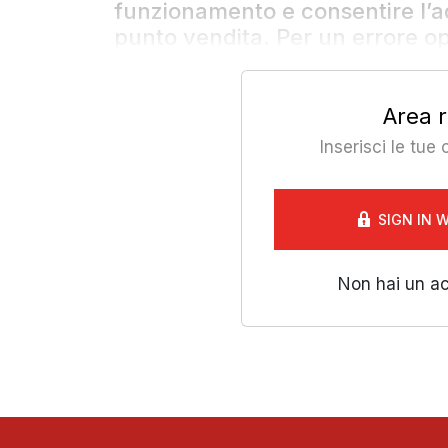
funzionamento e consentire l’
punto vendita. Per un errore ope
Area r
Inserisci le tue
SIGN IN 
Non hai un a