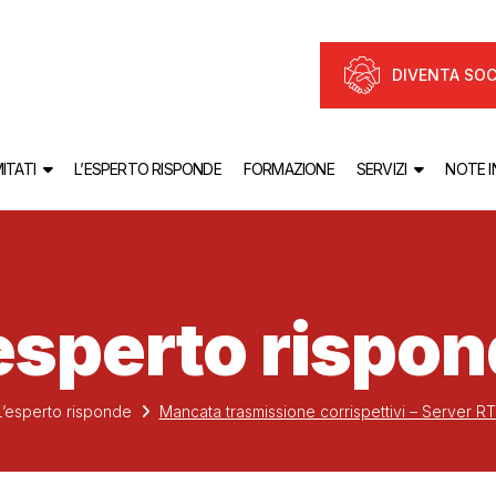
DIVENTA SOC
ITATI
L’ESPERTO RISPONDE
FORMAZIONE
SERVIZI
NOTE 
esperto rispo
L’esperto risponde
Mancata trasmissione corrispettivi – Server RT 