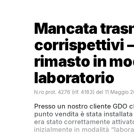
Mancata tras
corrispettivi 
rimasto in mo
laboratorio
N.ro prot. 4276 (rif. 4183) del 11 Maggio 
Presso un nostro cliente GDO 
punto vendita è stata installat
era stato correttamente attivat
inizialmente in modalità “laborato