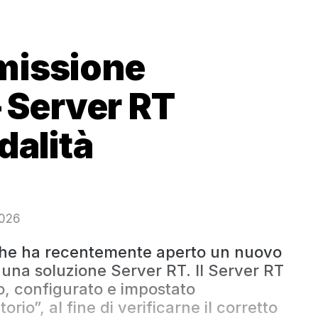
missione
– Server RT
dalità
2026
che ha recentemente aperto un nuovo
a una soluzione Server RT. Il Server RT
o, configurato e impostato
rio”, al fine di verificarne il corretto