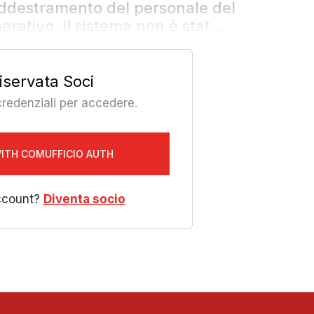
addestramento del personale del
rativo, il sistema non è stat...
iservata Soci
 credenziali per accedere.
WITH COMUFFICIO AUTH
ccount?
Diventa socio