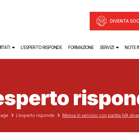
DIVENTA SOC
ITATI
L’ESPERTO RISPONDE
FORMAZIONE
SERVIZI
NOTE 
esperto rispo
age
L’esperto risponde
Messa in servizio con partita IVA div