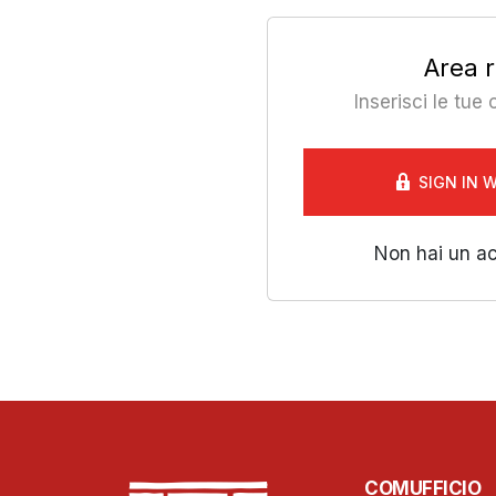
Area r
Inserisci le tue
SIGN IN 
Non hai un a
COMUFFICIO