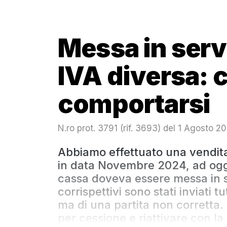
Messa in serv
IVA diversa:
comportarsi
N.ro prot. 3791 (rif. 3693) del 1 Agosto 2
Abbiamo effettuato una vendita 
in data Novembre 2024, ad oggi 
cassa doveva essere messa in se
corrispettivi sono stati inviati 
ma di una partita non corretta
per cessione e riattivare con la 