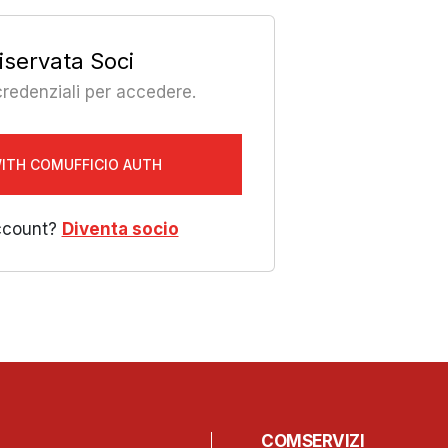
iservata Soci
 credenziali per accedere.
WITH COMUFFICIO AUTH
ccount?
Diventa socio
COMSERVIZI