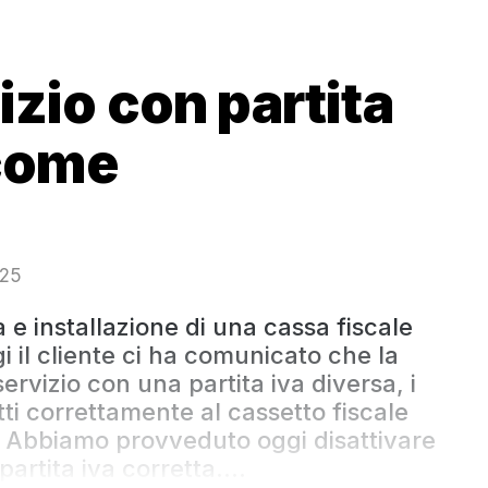
izio con partita
 come
025
e installazione di una cassa fiscale
il cliente ci ha comunicato che la
rvizio con una partita iva diversa, i
tutti correttamente al cassetto fiscale
. Abbiamo provveduto oggi disattivare
partita iva corretta....