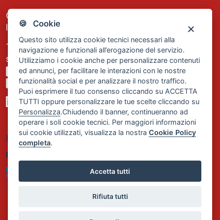
C.F. e P.IVA: 13474420158
🍪 Cookie
Iscrizione REA Milano n. 1656740
Questo sito utilizza cookie tecnici necessari alla
Tel. +39 02 2838 1307
navigazione e funzionali all’erogazione del servizio.
segreteria@comservizi.eu
Utilizziamo i cookie anche per personalizzare contenuti
ed annunci, per facilitare le interazioni con le nostre
Privacy Policy
funzionalità social e per analizzare il nostro traffico.
Cookie Policy
Puoi esprimere il tuo consenso cliccando su ACCETTA
TUTTI oppure personalizzare le tue scelte cliccando su
Personalizza
.Chiudendo il banner, continueranno ad
operare i soli cookie tecnici. Per maggiori informazioni
sui cookie utilizzati, visualizza la nostra
Cookie Policy
completa
.
Accetta tutti
Rifiuta tutti