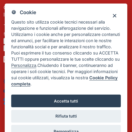
C.F. e P.IVA: 13474420158
🍪 Cookie
Iscrizione REA Milano n. 1656740
Questo sito utilizza cookie tecnici necessari alla
Tel. +39 02 2838 1307
navigazione e funzionali all’erogazione del servizio.
segreteria@comservizi.eu
Utilizziamo i cookie anche per personalizzare contenuti
ed annunci, per facilitare le interazioni con le nostre
Privacy Policy
funzionalità social e per analizzare il nostro traffico.
Cookie Policy
Puoi esprimere il tuo consenso cliccando su ACCETTA
TUTTI oppure personalizzare le tue scelte cliccando su
Personalizza
.Chiudendo il banner, continueranno ad
operare i soli cookie tecnici. Per maggiori informazioni
sui cookie utilizzati, visualizza la nostra
Cookie Policy
completa
.
Accetta tutti
Rifiuta tutti
Personalizza